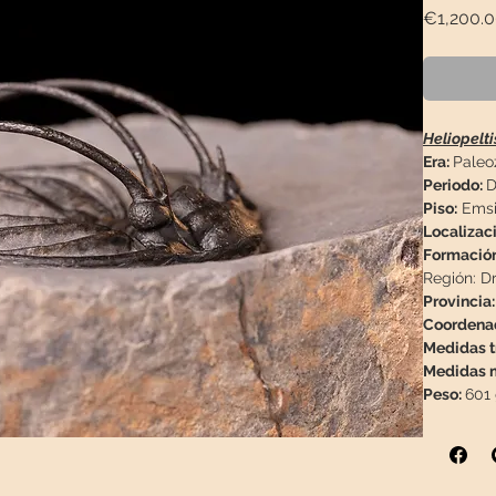
€1,200.
Heliopelti
Era:
Paleo
Periodo:
D
Piso:
Emsie
Localizaci
Formación
Región:
Dr
Provincia:
Coordena
Medidas tr
Medidas m
Peso:
601 
Descripci
tres ejem
y tan val
tres este 