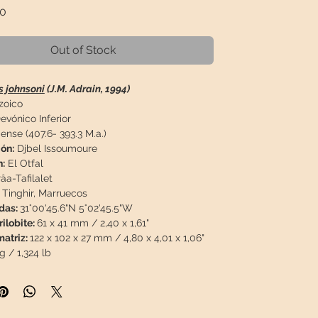
Price
00
Out of Stock
s johnsoni
(J.M. Adrain, 1994)
zoico
evónico Inferior
nse (407.6- 393.3 M.a.)
ón:
Djbel Issoumoure
:
El Otfal
âa-Tafilalet
Tinghir, Marruecos
das:
31°00'45.6"N 5°02'45.5"W
ilobite:
61 x 41 mm / 2,40 x 1,61"
atriz:
122 x 102 x 27 mm / 4,80 x 4,01 x 1,06"
g / 1,324 lb
ón: En una década, solo hemos conseguido
plares de esta especie extremadamente rara
orada en el mundo del coleccionismo. De los
es, sin duda, el que mayor calidad y nivel de