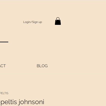
Login/Sign up
S
ACT
BLOG
PELTIS
peltis johnsoni